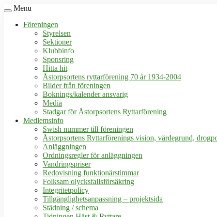
Menu
Föreningen
Styrelsen
Sektioner
Klubbinfo
Sponsring
Hitta hit
Åstorpsortens ryttarförening 70 år 1934-2004
Bilder från föreningen
Boknings/kalender ansvarig
Media
Stadgar för Åstorpsortens Ryttarförening
Medlemsinfo
Swish nummer till föreningen
Åstorpsortens Ryttarförenings vision, värdegrund, drogpo
Anläggningen
Ordningsregler för anläggningen
Vandringspriser
Redovisning funktionärstimmar
Folksam olycksfallsförsäkring
Integritetpolicy
Tillgänglighetsanpassning – projektsida
Städning / schema
Tidningen Häst & Ryttare