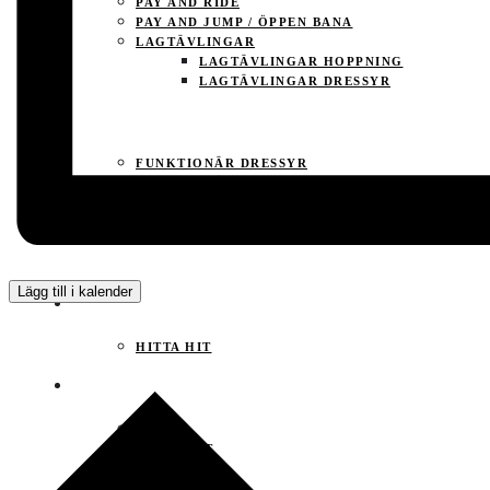
PAY AND RIDE
PAY AND JUMP / ÖPPEN BANA
LAGTÄVLINGAR
LAGTÄVLINGAR HOPPNING
LAGTÄVLINGAR DRESSYR
FUNKTIONÄR
FUNKTIONÄR DRESSYR
FUNKTIONÄR HOPPNING
FUNKTIONÄR KÖRNING
KALENDER
Lägg till i kalender
KONTAKT
HITTA HIT
LOGGA IN
KONTO
LOGGA UT