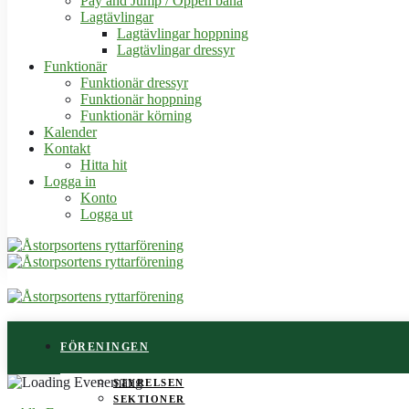
Pay and Jump / Öppen bana
Lagtävlingar
Lagtävlingar hoppning
Lagtävlingar dressyr
Funktionär
Funktionär dressyr
Funktionär hoppning
Funktionär körning
Kalender
Kontakt
Hitta hit
Logga in
Konto
Logga ut
FÖRENINGEN
STYRELSEN
SEKTIONER