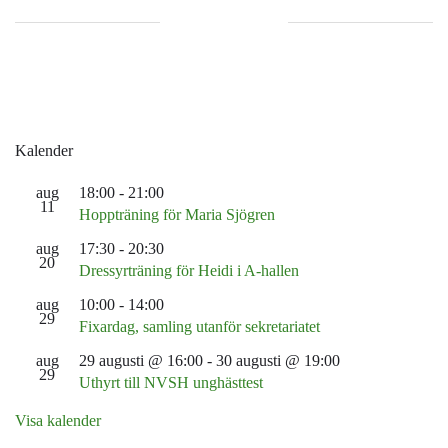
Kalender
aug
18:00
-
21:00
11
Hoppträning för Maria Sjögren
aug
17:30
-
20:30
20
Dressyrträning för Heidi i A-hallen
aug
10:00
-
14:00
29
Fixardag, samling utanför sekretariatet
aug
29 augusti @ 16:00
-
30 augusti @ 19:00
29
Uthyrt till NVSH unghästtest
Visa kalender