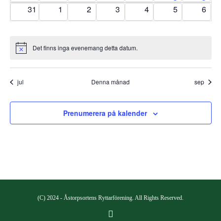
evenemang
evenemang
evenemang
evenemang
evenemang
evenemang
even
0
0
0
0
0
0
0
31
1
2
3
4
5
6
evenemang
evenemang
evenemang
evenemang
evenemang
evenemang
even
Det finns inga evenemang detta datum.
Notis
jul
Denna månad
sep
Prenumerera på kalender
(C) 2024 - Åstorpsortens Ryttarförening. All Rights Reserved.