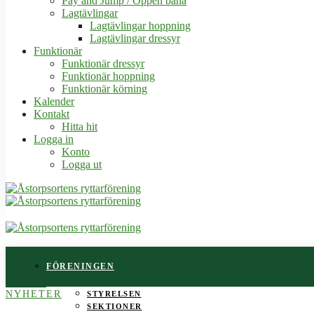
Pay and Jump / Öppen bana
Lagtävlingar
Lagtävlingar hoppning
Lagtävlingar dressyr
Funktionär
Funktionär dressyr
Funktionär hoppning
Funktionär körning
Kalender
Kontakt
Hitta hit
Logga in
Konto
Logga ut
FÖRENINGEN
NYHETER
STYRELSEN
SEKTIONER