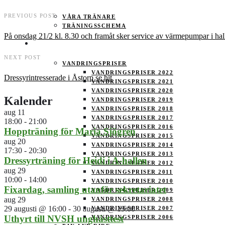
PREVIOUS POST
VÅRA TRÄNARE
TRÄNINGSSCHEMA
På onsdag 21/2 kl. 8.30 och framåt sker service av värmepumpar i hal
TÄVLING
NEXT POST
VANDRINGSPRISER
VANDRINGSPRISER 2022
Dressyrintresserade i Åstorp se hit
VANDRINGSPRISER 2021
VANDRINGSPRISER 2020
Kalender
VANDRINGSPRISER 2019
VANDRINGSPRISER 2018
aug
11
VANDRINGSPRISER 2017
18:00
-
21:00
VANDRINGSPRISER 2016
Hoppträning för Maria Sjögren
VANDRINGSPRISER 2015
aug
20
VANDRINGSPRISER 2014
17:30
-
20:30
VANDRINGSPRISER 2013
Dressyrträning för Heidi i A-hallen
VANDRINGSPRISER 2012
aug
29
VANDRINGSPRISER 2011
10:00
-
14:00
VANDRINGSPRISER 2010
Fixardag, samling utanför sekretariatet
VANDRINGSPRISER 2009
aug
29
VANDRINGSPRISER 2008
29 augusti @ 16:00
-
30 augusti @ 19:00
VANDRINGSPRISER 2007
Uthyrt till NVSH unghästtest
VANDRINGSPRISER 2006