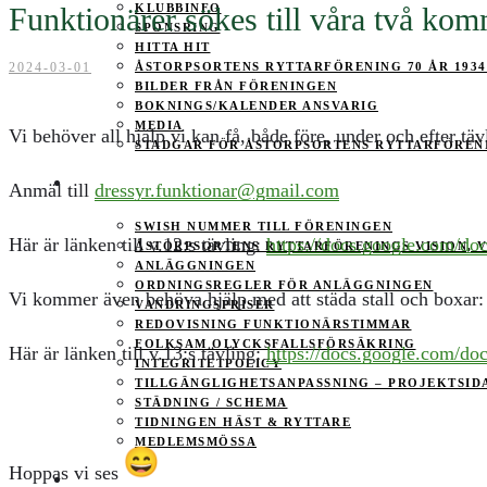
Funktionärer sökes till våra två kom
KLUBBINFO
SPONSRING
HITTA HIT
2024-03-01
ÅSTORPSORTENS RYTTARFÖRENING 70 ÅR 1934
BILDER FRÅN FÖRENINGEN
BOKNINGS/KALENDER ANSVARIG
MEDIA
Vi behöver all hjälp vi kan få, både före, under och efter tä
STADGAR FÖR ÅSTORPSORTENS RYTTARFÖREN
MEDLEMSINFO
Anmäl till
dressyr.funktionar@gmail.com
SWISH NUMMER TILL FÖRENINGEN
Här är länken till v.12:s tävling:
https://docs.google.co
ÅSTORPSORTENS RYTTARFÖRENINGS VISION, 
ANLÄGGNINGEN
ORDNINGSREGLER FÖR ANLÄGGNINGEN
Vi kommer även behöva hjälp med att städa stall och boxar: 
VANDRINGSPRISER
REDOVISNING FUNKTIONÄRSTIMMAR
FOLKSAM OLYCKSFALLSFÖRSÄKRING
Här är länken till v.13:s tävling:
https://docs.google.com
INTEGRITETPOLICY
TILLGÄNGLIGHETSANPASSNING – PROJEKTSID
STÄDNING / SCHEMA
TIDNINGEN HÄST & RYTTARE
MEDLEMSMÖSSA
Hoppas vi ses
TRÄNING