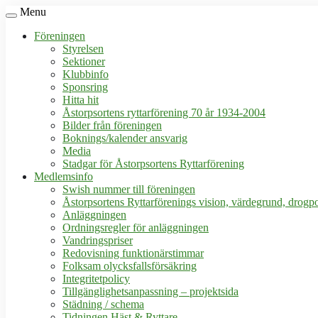
Menu
Föreningen
Styrelsen
Sektioner
Klubbinfo
Sponsring
Hitta hit
Åstorpsortens ryttarförening 70 år 1934-2004
Bilder från föreningen
Boknings/kalender ansvarig
Media
Stadgar för Åstorpsortens Ryttarförening
Medlemsinfo
Swish nummer till föreningen
Åstorpsortens Ryttarförenings vision, värdegrund, drogpo
Anläggningen
Ordningsregler för anläggningen
Vandringspriser
Redovisning funktionärstimmar
Folksam olycksfallsförsäkring
Integritetpolicy
Tillgänglighetsanpassning – projektsida
Städning / schema
Tidningen Häst & Ryttare