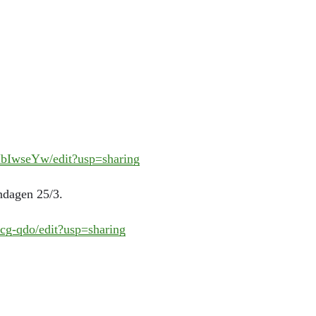
IwseYw/edit?usp=sharing
åndagen 25/3.
-qdo/edit?usp=sharing