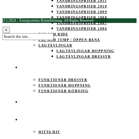
VANDRINGSPRISER 2011
VANDRINGSPRISER 2010
VANDRINGSPRISER 2009
VANDRINGSPRISER 2008
(C) 2024 - Åstorpsortens Ryttarförening. All Rights Reserved.
VANDRINGSPRISER 2007
VANDRINGSPRISER 2006
×
PAY AND RIDE
PAY AND JUMP / ÖPPEN BANA
LAGTÄVLINGAR
LAGTÄVLINGAR HOPPNING
LAGTÄVLINGAR DRESSYR
FUNKTIONÄR
FUNKTIONÄR DRESSYR
FUNKTIONÄR HOPPNING
FUNKTIONÄR KÖRNING
KALENDER
KONTAKT
HITTA HIT