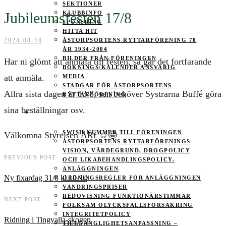
SEKTIONER
Jubileumsfesten 17/8
KLUBBINFO
SPONSRING
HITTA HIT
2024-08-10
ÅSTORPSORTENS RYTTARFÖRENING 70
ÅR 1934-2004
BILDER FRÅN FÖRENINGEN
Har ni glömt att anmäla till festen, så går det fortfarande
BOKNINGS/KALENDER ANSVARIG
att anmäla.
MEDIA
STADGAR FÖR ÅSTORPSORTENS
Allra sista dagen är 13/8, sen behöver Systrarna Buffé göra
RYTTARFÖRENING
sina beställningar osv.
MEDLEMSINFO
SWISH NUMMER TILL FÖRENINGEN
Välkomna Styrelsen ÅRf ☺️🤩
ÅSTORPSORTENS RYTTARFÖRENINGS
VISION, VÄRDEGRUND, DROGPOLICY
PREVIOUS POST
OCH LIKABEHANDLINGSPOLICY.
ANLÄGGNINGEN
Ny fixardag 31/8 kl.10-14
ORDNINGSREGLER FÖR ANLÄGGNINGEN
VANDRINGSPRISER
REDOVISNING FUNKTIONÄRSTIMMAR
NEXT POST
FOLKSAM OLYCKSFALLSFÖRSÄKRING
INTEGRITETPOLICY
Ridning i Tingvalla-skogen
TILLGÄNGLIGHETSANPASSNING –