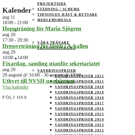
PROJEKTSIDA
Kalender
STÄDNING / SCHEMA
TIDNINGEN HÄST & RYTTARE
aug
11
MEDLEMSMÖSSA
18:00
-
21:00
Hoppträning för Maria Sjögren
TRÄNING
aug
20
17:30
-
20:30
VÅRA TRÄNARE
Dressyrträning för Heidi i A-hallen
TRÄNINGSSCHEMA
aug
29
10:00
-
14:00
TÄVLING
Fixardag, samling utanför sekretariatet
aug
29
VANDRINGSPRISER
29 augusti @ 16:00
-
30 augusti @ 19:00
VANDRINGSPRISER 2022
Uthyrt till NVSH unghästtest
VANDRINGSPRISER 2021
Visa kalender
VANDRINGSPRISER 2020
VANDRINGSPRISER 2019
FÖLJ OSS
VANDRINGSPRISER 2018
VANDRINGSPRISER 2017
VANDRINGSPRISER 2016
VANDRINGSPRISER 2015
VANDRINGSPRISER 2014
VANDRINGSPRISER 2013
VANDRINGSPRISER 2012