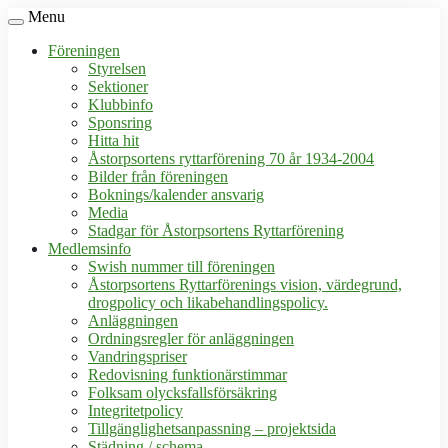
Menu
Föreningen
Styrelsen
Sektioner
Klubbinfo
Sponsring
Hitta hit
Åstorpsortens ryttarförening 70 år 1934-2004
Bilder från föreningen
Boknings/kalender ansvarig
Media
Stadgar för Åstorpsortens Ryttarförening
Medlemsinfo
Swish nummer till föreningen
Åstorpsortens Ryttarförenings vision, värdegrund,
drogpolicy och likabehandlingspolicy.
Anläggningen
Ordningsregler för anläggningen
Vandringspriser
Redovisning funktionärstimmar
Folksam olycksfallsförsäkring
Integritetpolicy
Tillgänglighetsanpassning – projektsida
Städning / schema