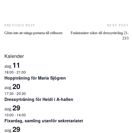
PREVIOUS POST
NEXT POST
Glöm inte att stänga portarna till ridhusen
Funktionärer sökes till dressyrtävling 21-
23/3
Kalender
11
aug
18:00
-
21:00
Hoppträning för Maria Sjögren
20
aug
17:30
-
20:30
Dressyrträning för Heidi i A-hallen
29
aug
10:00
-
14:00
Fixardag, samling utanför sekretariatet
29
aug