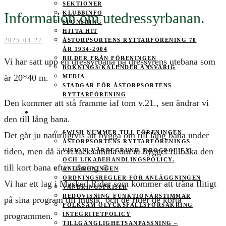
SEKTIONER
Information om utedressyrbanan.
KLUBBINFO
SPONSRING
HITTA HIT
2025-04-27
ÅSTORPSORTENS RYTTARFÖRENING 70
ÅR 1934-2004
BILDER FRÅN FÖRENINGEN
Vi har satt upp en dressyrbana på dressyrens utebana som
BOKNINGS/KALENDER ANSVARIG
är 20*40 m.
MEDIA
STADGAR FÖR ÅSTORPSORTENS
RYTTARFÖRENING
Den kommer att stå framme iaf tom v.21., sen ändrar vi
MEDLEMSINFO
den till lång bana.
SWISH NUMMER TILL FÖRENINGEN
Det går ju naturligtvis att bygga om till lång bana under
ÅSTORPSORTENS RYTTARFÖRENINGS
tiden, men då är vi tacksamma om ni bygger tillbaka den
VISION, VÄRDEGRUND, DROGPOLICY
OCH LIKABEHANDLINGSPOLICY.
till kort bana efter träning ☺️.
ANLÄGGNINGEN
ORDNINGSREGLER FÖR ANLÄGGNINGEN
Vi har ett lag i Masked Rider som kommer att träna flitigt
VANDRINGSPRISER
REDOVISNING FUNKTIONÄRSTIMMAR
på sina program till musik, och de rider de korta
FOLKSAM OLYCKSFALLSFÖRSÄKRING
programmen.
INTEGRITETPOLICY
TILLGÄNGLIGHETSANPASSNING –