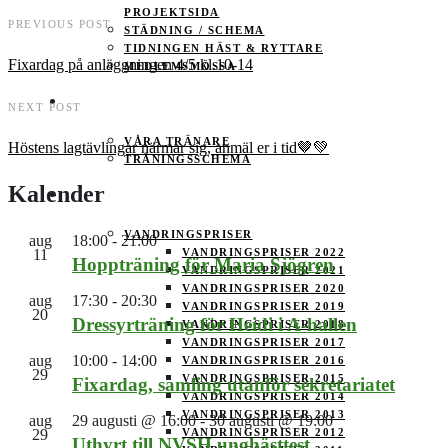
PROJEKTSIDA
PREVIOUS POST
STÄDNING / SCHEMA
TIDNINGEN HÄST & RYTTARE
Fixardag på anläggningen 4/5 kl.10-14
MEDLEMSMÖSSA
TRÄNING
NEXT POST
VÅRA TRÄNARE
Höstens lagtävlingar närmar sig, anmäl er i tid🤎💚
TRÄNINGSSCHEMA
Kalender
TÄVLING
VANDRINGSPRISER
aug
18:00
-
21:00
11
VANDRINGSPRISER 2022
Hoppträning för Maria Sjögren
VANDRINGSPRISER 2021
VANDRINGSPRISER 2020
aug
17:30
-
20:30
VANDRINGSPRISER 2019
20
Dressyrträning för Heidi i A-hallen
VANDRINGSPRISER 2018
VANDRINGSPRISER 2017
aug
10:00
-
14:00
VANDRINGSPRISER 2016
29
VANDRINGSPRISER 2015
Fixardag, samling utanför sekretariatet
VANDRINGSPRISER 2014
VANDRINGSPRISER 2013
aug
29 augusti @ 16:00
-
30 augusti @ 19:00
29
VANDRINGSPRISER 2012
Uthyrt till NVSH unghästtest