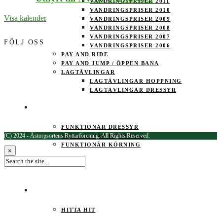
VANDRINGSPRISER 2011
VANDRINGSPRISER 2010
Visa kalender
VANDRINGSPRISER 2009
VANDRINGSPRISER 2008
VANDRINGSPRISER 2007
FÖLJ OSS
VANDRINGSPRISER 2006
PAY AND RIDE
PAY AND JUMP / ÖPPEN BANA
LAGTÄVLINGAR
LAGTÄVLINGAR HOPPNING
LAGTÄVLINGAR DRESSYR
FUNKTIONÄR
FUNKTIONÄR DRESSYR
(C) 2024 - Åstorpsortens Ryttarförening. All Rights Reserved.
FUNKTIONÄR HOPPNING
FUNKTIONÄR KÖRNING
×
KALENDER
KONTAKT
HITTA HIT