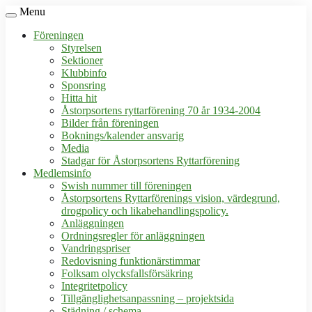
Menu
Föreningen
Styrelsen
Sektioner
Klubbinfo
Sponsring
Hitta hit
Åstorpsortens ryttarförening 70 år 1934-2004
Bilder från föreningen
Boknings/kalender ansvarig
Media
Stadgar för Åstorpsortens Ryttarförening
Medlemsinfo
Swish nummer till föreningen
Åstorpsortens Ryttarförenings vision, värdegrund,
drogpolicy och likabehandlingspolicy.
Anläggningen
Ordningsregler för anläggningen
Vandringspriser
Redovisning funktionärstimmar
Folksam olycksfallsförsäkring
Integritetpolicy
Tillgänglighetsanpassning – projektsida
Städning / schema