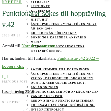
NYHETER
STYRELSEN
SEKTIONER
Funktionärer sökes till hopptävling
KLUBBINFO
SPONSRING
HITTA HIT
v.42
ÅSTORPSORTENS RYTTARFÖRENING 70
ÅR 1934-2004
BILDER FRÅN FÖRENINGEN
2023-09-27
BOKNINGS/KALENDER ANSVARIG
MEDIA
Anmäl till
Nora Ingemansson
STADGAR FÖR ÅSTORPSORTENS
RYTTARFÖRENING
Här är länken till funkislistan:
Funkislista-v42 2022 –
MEDLEMSINFO
kopiera.xlsx
SWISH NUMMER TILL FÖRENINGEN
ÅSTORPSORTENS RYTTARFÖRENINGS
VISION, VÄRDEGRUND, DROGPOLICY
PREVIOUS POST
OCH LIKABEHANDLINGSPOLICY.
ANLÄGGNINGEN
Laserjustering 23/10
ORDNINGSREGLER FÖR ANLÄGGNINGEN
VANDRINGSPRISER
REDOVISNING FUNKTIONÄRSTIMMAR
NEXT POST
FOLKSAM OLYCKSFALLSFÖRSÄKRING
INTEGRITETPOLICY