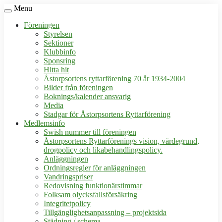
Menu
Föreningen
Styrelsen
Sektioner
Klubbinfo
Sponsring
Hitta hit
Åstorpsortens ryttarförening 70 år 1934-2004
Bilder från föreningen
Boknings/kalender ansvarig
Media
Stadgar för Åstorpsortens Ryttarförening
Medlemsinfo
Swish nummer till föreningen
Åstorpsortens Ryttarförenings vision, värdegrund,
drogpolicy och likabehandlingspolicy.
Anläggningen
Ordningsregler för anläggningen
Vandringspriser
Redovisning funktionärstimmar
Folksam olycksfallsförsäkring
Integritetpolicy
Tillgänglighetsanpassning – projektsida
Städning / schema