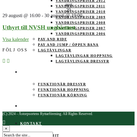
VANDRINGSPRISER 2012
aug
VANDRINGSPRISER 2011
29
VANDRINGSPRISER 2010
29 augusti @ 16:00
-
30 augusti @ 19:00
VANDRINGSPRISER 2009
VANDRINGSPRISER 2008
Uthyrt till NVSH unghästtest
VANDRINGSPRISER 2007
VANDRINGSPRISER 2006
Visa kalender
PAY AND RIDE
PAY AND JUMP / ÖPPEN BANA
FÖLJ OSS
LAGTÄVLINGAR
LAGTÄVLINGAR HOPPNING
LAGTÄVLINGAR DRESSYR
FUNKTIONÄR
FUNKTIONÄR DRESSYR
FUNKTIONÄR HOPPNING
FUNKTIONÄR KÖRNING
KALENDER
(C) 2024 - Åstorpsortens Ryttarförening. All Rights Reserved.
KONTAKT
×
HITTA HIT