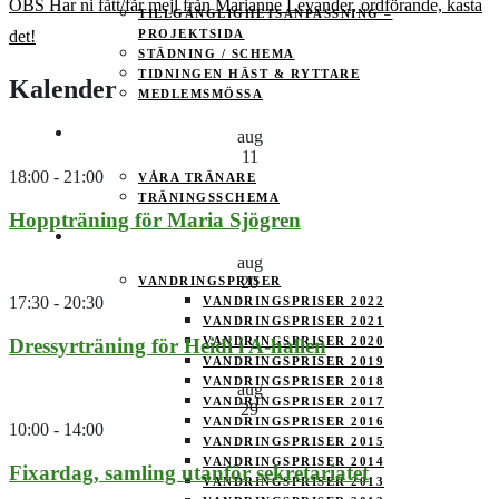
OBS Har ni fått/får mejl från Marianne Levander, ordförande, kasta
TILLGÄNGLIGHETSANPASSNING –
PROJEKTSIDA
det!
STÄDNING / SCHEMA
TIDNINGEN HÄST & RYTTARE
Kalender
MEDLEMSMÖSSA
TRÄNING
aug
11
18:00
-
21:00
VÅRA TRÄNARE
TRÄNINGSSCHEMA
Hoppträning för Maria Sjögren
TÄVLING
aug
20
VANDRINGSPRISER
17:30
-
20:30
VANDRINGSPRISER 2022
VANDRINGSPRISER 2021
VANDRINGSPRISER 2020
Dressyrträning för Heidi i A-hallen
VANDRINGSPRISER 2019
VANDRINGSPRISER 2018
aug
VANDRINGSPRISER 2017
29
VANDRINGSPRISER 2016
10:00
-
14:00
VANDRINGSPRISER 2015
VANDRINGSPRISER 2014
Fixardag, samling utanför sekretariatet
VANDRINGSPRISER 2013