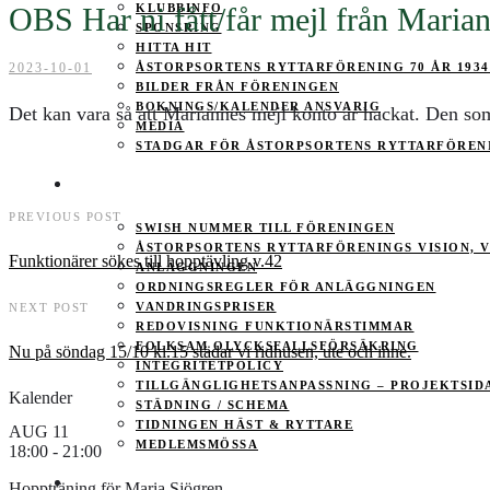
OBS Har ni fått/får mejl från Marian
KLUBBINFO
SPONSRING
HITTA HIT
2023-10-01
ÅSTORPSORTENS RYTTARFÖRENING 70 ÅR 1934
BILDER FRÅN FÖRENINGEN
BOKNINGS/KALENDER ANSVARIG
Det kan vara så att Mariannes mejl konto är hackat. Den som 
MEDIA
STADGAR FÖR ÅSTORPSORTENS RYTTARFÖREN
MEDLEMSINFO
PREVIOUS POST
SWISH NUMMER TILL FÖRENINGEN
ÅSTORPSORTENS RYTTARFÖRENINGS VISION, 
Funktionärer sökes till hopptävling v.42
ANLÄGGNINGEN
ORDNINGSREGLER FÖR ANLÄGGNINGEN
VANDRINGSPRISER
NEXT POST
REDOVISNING FUNKTIONÄRSTIMMAR
FOLKSAM OLYCKSFALLSFÖRSÄKRING
Nu på söndag 15/10 kl.15 städar vi ridhusen, ute och inne.
INTEGRITETPOLICY
TILLGÄNGLIGHETSANPASSNING – PROJEKTSID
Kalender
STÄDNING / SCHEMA
TIDNINGEN HÄST & RYTTARE
AUG
11
MEDLEMSMÖSSA
18:00
-
21:00
TRÄNING
Hoppträning för Maria Sjögren