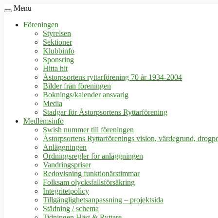
Menu
Föreningen
Styrelsen
Sektioner
Klubbinfo
Sponsring
Hitta hit
Åstorpsortens ryttarförening 70 år 1934-2004
Bilder från föreningen
Boknings/kalender ansvarig
Media
Stadgar för Åstorpsortens Ryttarförening
Medlemsinfo
Swish nummer till föreningen
Åstorpsortens Ryttarförenings vision, värdegrund, drogpo
Anläggningen
Ordningsregler för anläggningen
Vandringspriser
Redovisning funktionärstimmar
Folksam olycksfallsförsäkring
Integritetpolicy
Tillgänglighetsanpassning – projektsida
Städning / schema
Tidningen Häst & Ryttare