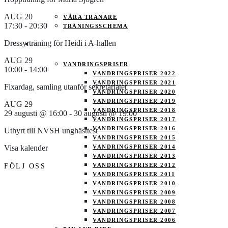
AUG
20
VÅRA TRÄNARE
17:30
-
20:30
TRÄNINGSSCHEMA
Dressyrträning för Heidi i A-hallen
TÄVLING
AUG
29
VANDRINGSPRISER
10:00
-
14:00
VANDRINGSPRISER 2022
VANDRINGSPRISER 2021
Fixardag, samling utanför sekretariatet
VANDRINGSPRISER 2020
VANDRINGSPRISER 2019
AUG
29
VANDRINGSPRISER 2018
29 augusti @ 16:00
-
30 augusti @ 19:00
VANDRINGSPRISER 2017
VANDRINGSPRISER 2016
Uthyrt till NVSH unghästtest
VANDRINGSPRISER 2015
VANDRINGSPRISER 2014
Visa kalender
VANDRINGSPRISER 2013
VANDRINGSPRISER 2012
FÖLJ OSS
VANDRINGSPRISER 2011
VANDRINGSPRISER 2010
VANDRINGSPRISER 2009
VANDRINGSPRISER 2008
VANDRINGSPRISER 2007
VANDRINGSPRISER 2006