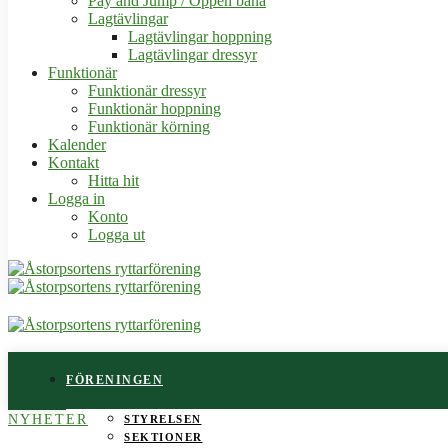
Pay and Jump / Öppen bana
Lagtävlingar
Lagtävlingar hoppning
Lagtävlingar dressyr
Funktionär
Funktionär dressyr
Funktionär hoppning
Funktionär körning
Kalender
Kontakt
Hitta hit
Logga in
Konto
Logga ut
FÖRENINGEN
NYHETER
STYRELSEN
SEKTIONER